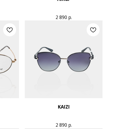
2 890
р.
KAIZI
2 890
р.