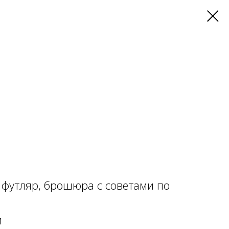
т футляр, брошюра с советами по
и