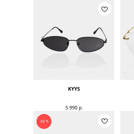
KYYS
5 990
р.
-50 %