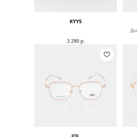
KYYS
Дос
3 290
р.
JOL