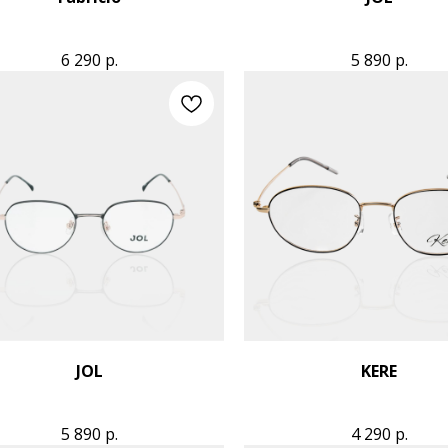
6 290
р.
5 890
р.
JOL
KERE
5 890
р.
4 290
р.