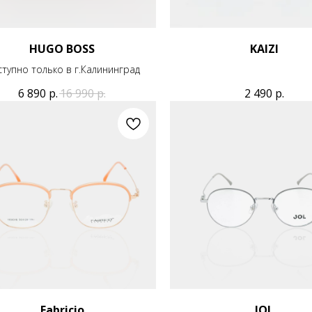
HUGO BOSS
KAIZI
тупно только в г.Калининград
6 890
р.
16 990
р.
2 490
р.
Fabricio
JOL