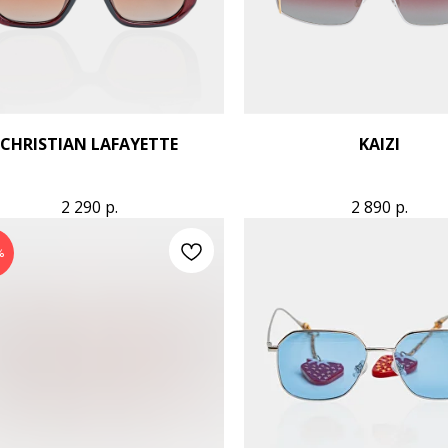
CHRISTIAN LAFAYETTE
KAIZI
2 290
р.
2 890
р.
%