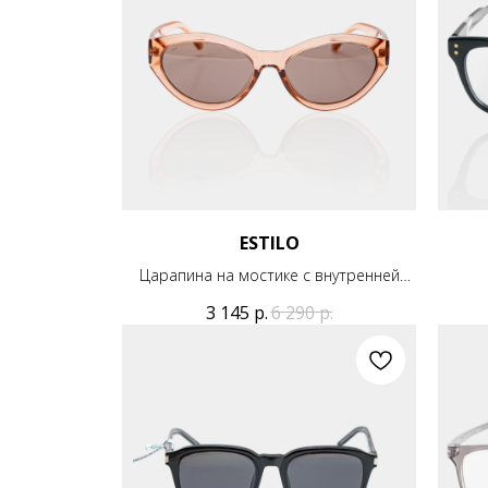
ESTILO
Царапина на мостике с внутренней
стороны
3 145
р.
6 290
р.