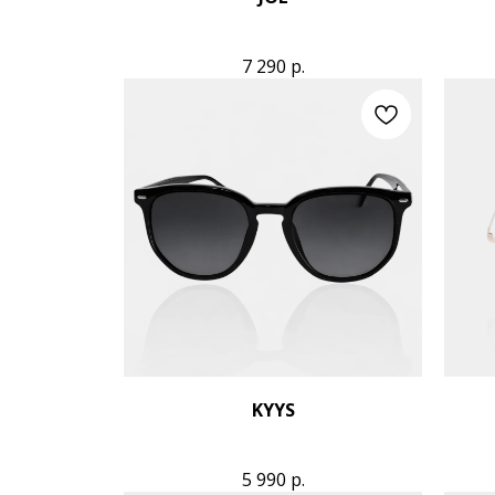
7 290
р.
KYYS
5 990
р.