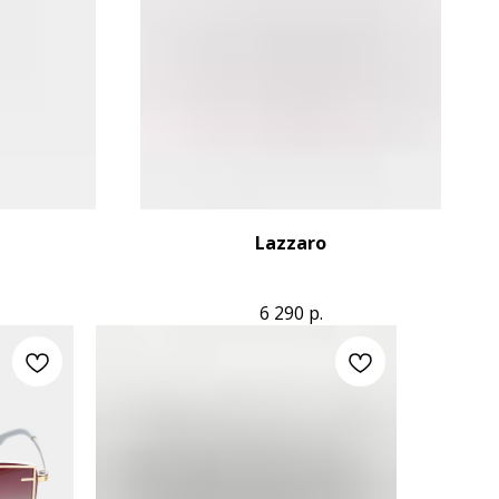
Lazzaro
6 290
р.