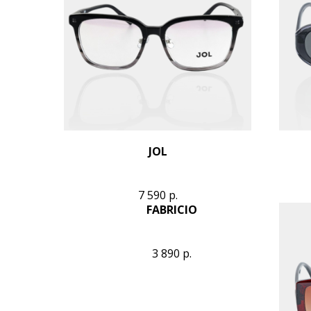
JOL
7 590
р.
FABRICIO
3 890
р.