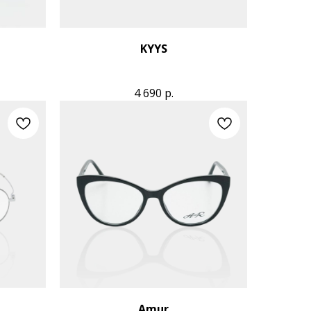
KYYS
4 690
р.
Amur