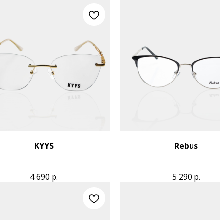
KYYS
Rebus
4 690
р.
5 290
р.