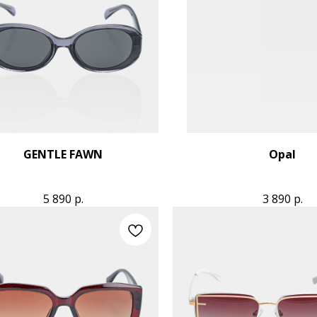
GENTLE FAWN
Opal
5 890
р.
3 890
р.