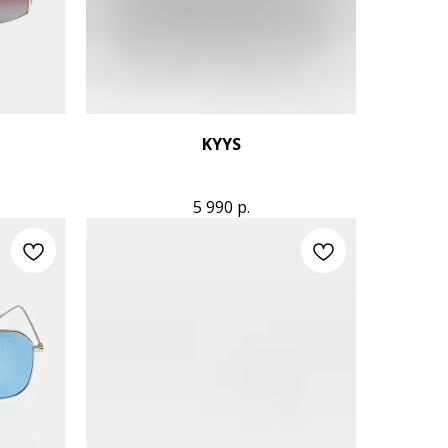
KYYS
5 990
р.