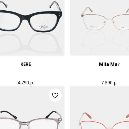
KERE
Mila Mar
4 790
р.
7 890
р.