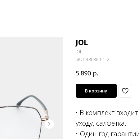
JOL
JOL
SKU:
48038-C1-2
р.
5 890
В корзину
• В комплект входи
уходу, салфетка.
• Один год гаранти