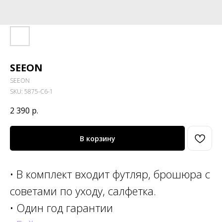
SEEON
SEEON
SKU:
5875-C6-1
2 390
р.
В корзину
• В комплект входит футляр, брошюра с
советами по уходу, салфетка.
• Один год гарантии