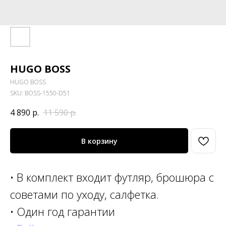
HUGO BOSS
HUGO BOSS
SKU:
BOSS-1550-D51
4 890
р.
11 590
р.
В корзину
• В комплект входит футляр, брошюра с
советами по уходу, салфетка.
• Один год гарантии