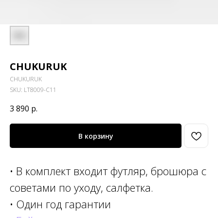
CHUKURUK
CHUKURUK
SKU:
LT8009-C11
3 890
р.
В корзину
• В комплект входит футляр, брошюра с
советами по уходу, салфетка.
• Один год гарантии